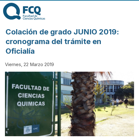
Pasar al contenido
principal
FACULTAD DE
Colación de grado JUNIO 2019:
CIENCIAS
cronograma del trámite en
Oficialía
QUÍMICAS DE
Viernes, 22 Marzo 2019
LA
UNIVERSIDAD
NACIONAL DE
CÓRDOBA