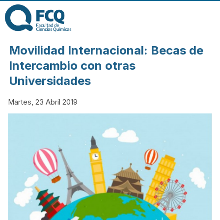
Pasar al contenido
principal
FACULTAD DE
Movilidad Internacional: Becas de
CIENCIAS
Intercambio con otras
Universidades
QUÍMICAS DE
Martes, 23 Abril 2019
LA
UNIVERSIDAD
NACIONAL DE
CÓRDOBA