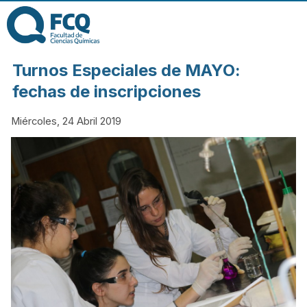
Pasar al contenido
principal
FACULTAD DE
Turnos Especiales de MAYO:
CIENCIAS
fechas de inscripciones
Miércoles, 24 Abril 2019
QUÍMICAS DE
LA
UNIVERSIDAD
NACIONAL DE
CÓRDOBA