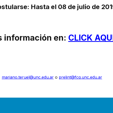
tularse: Hasta el 08 de julio de 201
 información en:
CLICK AQUÍ
l
mariano.teruel@unc.edu.ar
o
prelint@fcq.unc.edu.ar