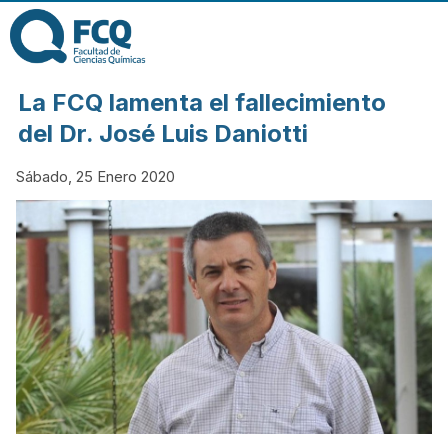
Pasar al contenido
principal
FACULTAD DE
La FCQ lamenta el fallecimiento
CIENCIAS
del Dr. José Luis Daniotti
Sábado, 25 Enero 2020
QUÍMICAS DE
LA
UNIVERSIDAD
NACIONAL DE
CÓRDOBA