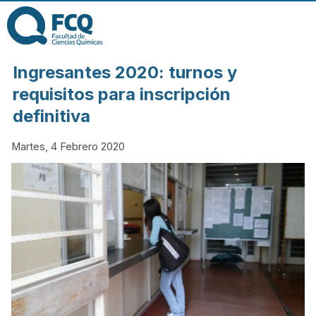
Pasar al contenido
principal
FACULTAD DE
Ingresantes 2020: turnos y
CIENCIAS
requisitos para inscripción
definitiva
QUÍMICAS DE
Martes, 4 Febrero 2020
LA
UNIVERSIDAD
NACIONAL DE
CÓRDOBA