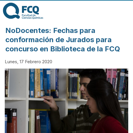
Pasar al contenido
principal
FACULTAD DE
NoDocentes: Fechas para
CIENCIAS
conformación de Jurados para
concurso en Biblioteca de la FCQ
QUÍMICAS DE
Lunes, 17 Febrero 2020
LA
UNIVERSIDAD
NACIONAL DE
CÓRDOBA