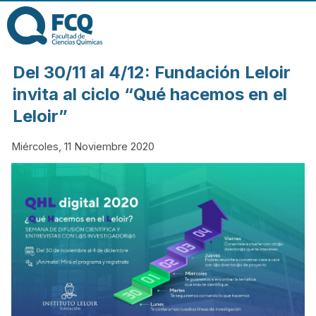
Pasar al contenido
principal
FACULTAD DE
Del 30/11 al 4/12: Fundación Leloir
CIENCIAS
invita al ciclo “Qué hacemos en el
Leloir”
QUÍMICAS DE
Miércoles, 11 Noviembre 2020
LA
UNIVERSIDAD
NACIONAL DE
CÓRDOBA