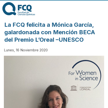
Pasar al contenido
principal
FACULTAD DE
La FCQ felicita a Mónica García,
CIENCIAS
galardonada con Mención BECA
del Premio L’Oreal –UNESCO
QUÍMICAS DE
Lunes, 16 Noviembre 2020
LA
UNIVERSIDAD
NACIONAL DE
CÓRDOBA