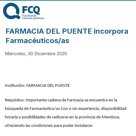
Pasar al contenido
principal
FACULTAD DE
FARMACIA DEL PUENTE incorpora
CIENCIAS
Farmacéuticos/as
Miércoles, 30 Diciembre 2020
QUÍMICAS DE
LA
Institución: FARMACIA DEL PUENTE
UNIVERSIDAD
Requisitos: Importante cadena de Farmacia se encuentra en la
NACIONAL DE
búsqueda de Farmacéutico/as Con o sin experiencia, disponibilidad
horaria y posibilidades de radicarse en la provincia de Mendoza,
CÓRDOBA
ofreciendo las condiciones para poder instalarse.