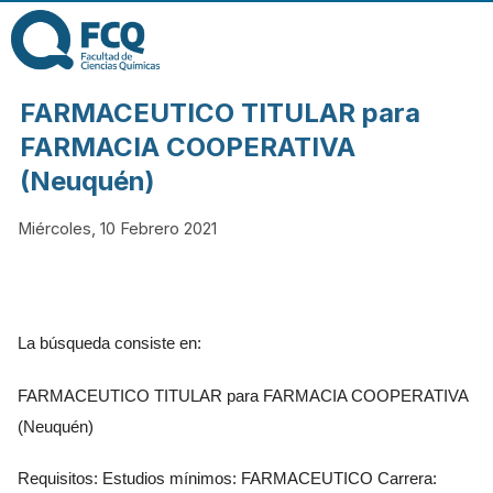
Pasar al contenido
principal
FACULTAD DE
FARMACEUTICO TITULAR para
CIENCIAS
FARMACIA COOPERATIVA
(Neuquén)
QUÍMICAS DE
Miércoles, 10 Febrero 2021
LA
UNIVERSIDAD
La búsqueda consiste en:
NACIONAL DE
FARMACEUTICO TITULAR para FARMACIA COOPERATIVA
(Neuquén)
CÓRDOBA
Requisitos: Estudios mínimos: FARMACEUTICO Carrera: