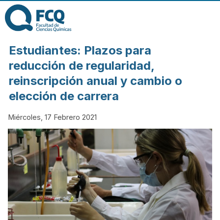
Pasar al contenido
principal
FACULTAD DE
Estudiantes: Plazos para
CIENCIAS
reducción de regularidad,
reinscripción anual y cambio o
QUÍMICAS DE
elección de carrera
LA
Miércoles, 17 Febrero 2021
UNIVERSIDAD
NACIONAL DE
CÓRDOBA