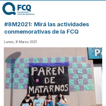
Pasar al contenido
principal
FACULTAD DE
#8M2021: Mirá las actividades
CIENCIAS
conmemorativas de la FCQ
Lunes, 8 Marzo 2021
QUÍMICAS DE
LA
UNIVERSIDAD
NACIONAL DE
CÓRDOBA