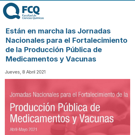
Pasar al contenido
principal
FACULTAD DE
Están en marcha las Jornadas
CIENCIAS
Nacionales para el Fortalecimiento
de la Producción Pública de
QUÍMICAS DE
Medicamentos y Vacunas
LA
Jueves, 8 Abril 2021
UNIVERSIDAD
NACIONAL DE
CÓRDOBA