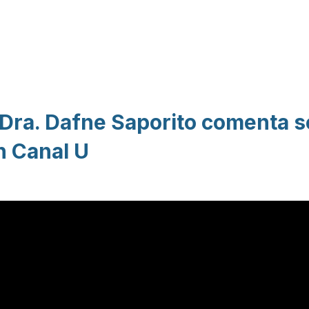
Pasar al contenido
principal
Dra. Dafne Saporito comenta s
n Canal U