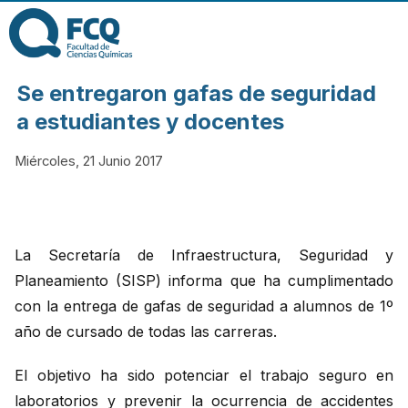
Pasar al contenido
principal
FACULTAD DE
Se entregaron gafas de seguridad
CIENCIAS
a estudiantes y docentes
Miércoles, 21 Junio 2017
QUÍMICAS DE
LA
La Secretaría de Infraestructura, Seguridad y
UNIVERSIDAD
Planeamiento (SISP) informa que ha cumplimentado
con la entrega de gafas de seguridad a alumnos de 1º
NACIONAL DE
año de cursado de todas las carreras.
CÓRDOBA
El objetivo ha sido potenciar el trabajo seguro en
laboratorios y prevenir la ocurrencia de accidentes