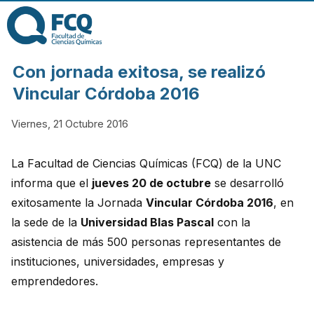
Pasar al contenido
principal
FACULTAD DE
Con jornada exitosa, se realizó
CIENCIAS
Vincular Córdoba 2016
Viernes, 21 Octubre 2016
QUÍMICAS DE
La Facultad de Ciencias Químicas (FCQ) de la UNC
LA
informa que el
jueves 20 de octubre
se desarrolló
exitosamente la Jornada
Vinc
ular Córdoba 2016
, en
UNIVERSIDAD
la sede de la
Universidad Blas Pascal
con la
asistencia de más 500 personas representantes de
NACIONAL DE
instituciones, universidades, empresas y
emprendedores.
CÓRDOBA