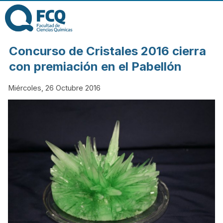
Pasar al contenido
principal
FACULTAD DE
Concurso de Cristales 2016 cierra
CIENCIAS
con premiación en el Pabellón
Miércoles, 26 Octubre 2016
QUÍMICAS DE
LA
UNIVERSIDAD
NACIONAL DE
CÓRDOBA