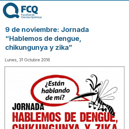
Pasar al contenido
principal
FACULTAD DE
9 de noviembre: Jornada
CIENCIAS
“Hablemos de dengue,
chikungunya y zika”
QUÍMICAS DE
Lunes, 31 Octubre 2016
LA
UNIVERSIDAD
NACIONAL DE
CÓRDOBA