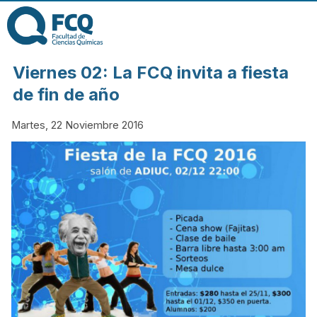
Pasar al contenido
principal
FACULTAD DE
Viernes 02: La FCQ invita a fiesta
CIENCIAS
de fin de año
Martes, 22 Noviembre 2016
QUÍMICAS DE
LA
UNIVERSIDAD
NACIONAL DE
CÓRDOBA