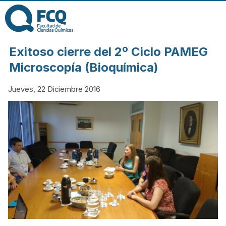
Pasar al contenido
principal
FACULTAD DE
Exitoso cierre del 2º Ciclo PAMEG
CIENCIAS
Microscopía (Bioquímica)
Jueves, 22 Diciembre 2016
QUÍMICAS DE
LA
UNIVERSIDAD
NACIONAL DE
CÓRDOBA