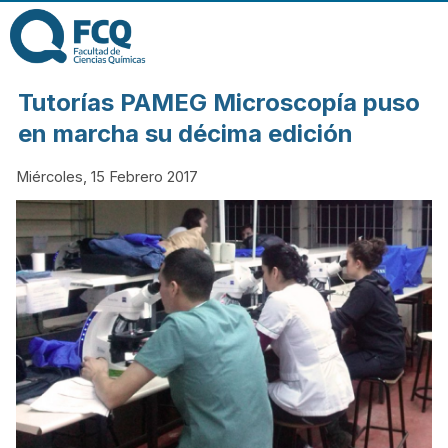
Pasar al contenido
principal
FACULTAD DE
Tutorías PAMEG Microscopía puso
CIENCIAS
en marcha su décima edición
Miércoles, 15 Febrero 2017
QUÍMICAS DE
LA
UNIVERSIDAD
NACIONAL DE
CÓRDOBA