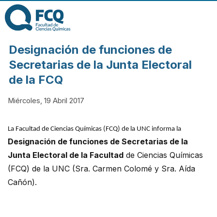
Pasar al contenido
principal
FACULTAD DE
Designación de funciones de
CIENCIAS
Secretarias de la Junta Electoral
de la FCQ
QUÍMICAS DE
Miércoles, 19 Abril 2017
LA
La Facultad de Ciencias Químicas (FCQ) de la UNC informa la
Designación de funciones de Secretarias de la
UNIVERSIDAD
Junta Electoral de la Facultad
de Ciencias Químicas
(FCQ) de la UNC (Sra. Carmen Colomé y Sra. Aída
NACIONAL DE
Cañón).
CÓRDOBA