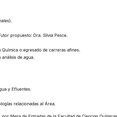
ales).
Tutor propuesto: Dra. Silvia Pesce.
en Química o egresado de carreras afines.
análisis de agua.
gua y Efluentes.
logías relacionadas al Área.
 por Mesa de Entradas de la Facultad de Ciencias Químicas,