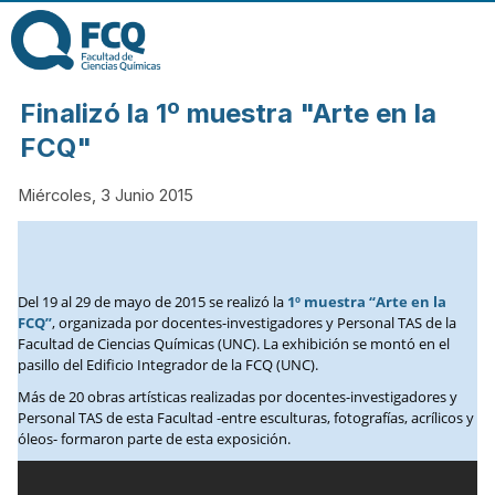
Pasar al contenido
principal
FACULTAD DE
Finalizó la 1º muestra "Arte en la
CIENCIAS
FCQ"
Miércoles, 3 Junio 2015
QUÍMICAS DE
LA
Del 19 al 29 de mayo de 2015 se realizó la
1º muestra “Arte en la
FCQ”
, organizada por docentes-investigadores y Personal TAS de la
UNIVERSIDAD
Facultad de Ciencias Químicas (UNC). La exhibición se montó en el
pasillo del Edificio Integrador de la FCQ (UNC).
NACIONAL DE
Más de 20 obras artísticas realizadas por docentes-investigadores y
Personal TAS de esta Facultad -entre esculturas, fotografías, acrílicos y
óleos- formaron parte de esta exposición.
CÓRDOBA