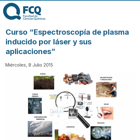
Pasar al contenido
principal
FACULTAD DE
Curso “Espectroscopía de plasma
CIENCIAS
inducido por láser y sus
aplicaciones”
QUÍMICAS DE
Miércoles, 8 Julio 2015
LA
UNIVERSIDAD
NACIONAL DE
CÓRDOBA