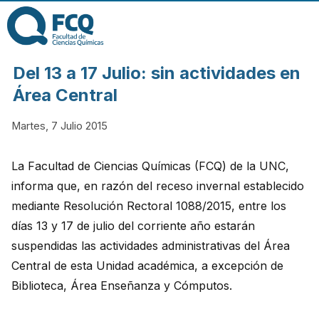
Pasar al contenido
principal
FACULTAD DE
Del 13 a 17 Julio: sin actividades en
CIENCIAS
Área Central
Martes, 7 Julio 2015
QUÍMICAS DE
La Facultad de Ciencias Químicas (FCQ) de la UNC,
LA
informa que, en razón del receso invernal establecido
mediante Resolución Rectoral 1088/2015, entre los
UNIVERSIDAD
días 13 y 17 de julio del corriente año estarán
suspendidas las actividades administrativas del Área
NACIONAL DE
Central de esta Unidad académica, a excepción de
Biblioteca, Área Enseñanza y Cómputos.
CÓRDOBA