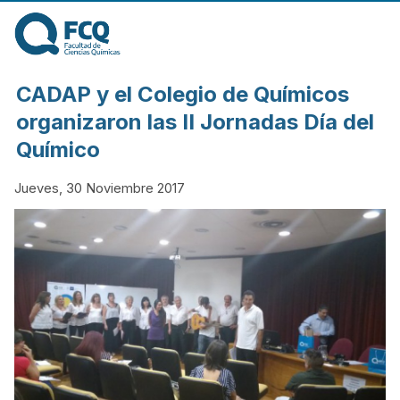
Pasar al contenido
principal
FACULTAD DE
CADAP y el Colegio de Químicos
CIENCIAS
organizaron las II Jornadas Día del
Químico
QUÍMICAS DE
Jueves, 30 Noviembre 2017
LA
UNIVERSIDAD
NACIONAL DE
CÓRDOBA