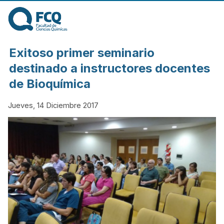
Pasar al contenido
principal
FACULTAD DE
Exitoso primer seminario
CIENCIAS
destinado a instructores docentes
de Bioquímica
QUÍMICAS DE
Jueves, 14 Diciembre 2017
LA
UNIVERSIDAD
NACIONAL DE
CÓRDOBA