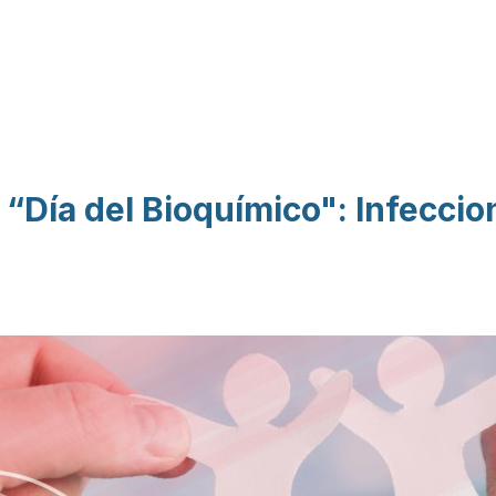
Pasar al contenido
principal
s “Día del Bioquímico": Infecci