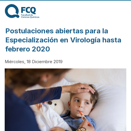
Pasar al contenido
principal
FACULTAD DE
Postulaciones abiertas para la
CIENCIAS
Especialización en Virología hasta
febrero 2020
QUÍMICAS DE
Miércoles, 18 Diciembre 2019
LA
UNIVERSIDAD
NACIONAL DE
CÓRDOBA