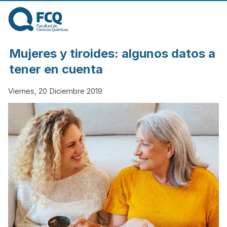
Pasar al contenido
principal
FACULTAD DE
Mujeres y tiroides: algunos datos a
CIENCIAS
tener en cuenta
Viernes, 20 Diciembre 2019
QUÍMICAS DE
LA
UNIVERSIDAD
NACIONAL DE
CÓRDOBA