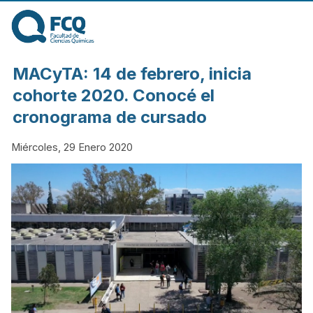
Pasar al contenido
principal
FACULTAD DE
MACyTA: 14 de febrero, inicia
CIENCIAS
cohorte 2020. Conocé el
cronograma de cursado
QUÍMICAS DE
Miércoles, 29 Enero 2020
LA
UNIVERSIDAD
NACIONAL DE
CÓRDOBA