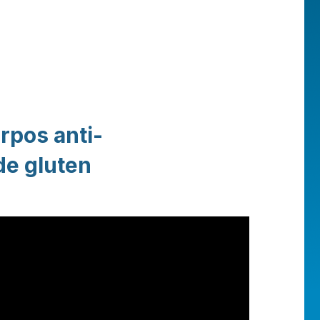
rpos anti-
de gluten