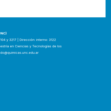
UNC)
104 y 3217 | Dirección: interno: 3122
aestría en Ciencias y Tecnologías de los
do@quimicas.unc.edu.ar