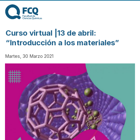
Pasar al contenido
principal
FACULTAD DE
Curso virtual |13 de abril:
CIENCIAS
“Introducción a los materiales”
Martes, 30 Marzo 2021
QUÍMICAS DE
LA
UNIVERSIDAD
NACIONAL DE
CÓRDOBA