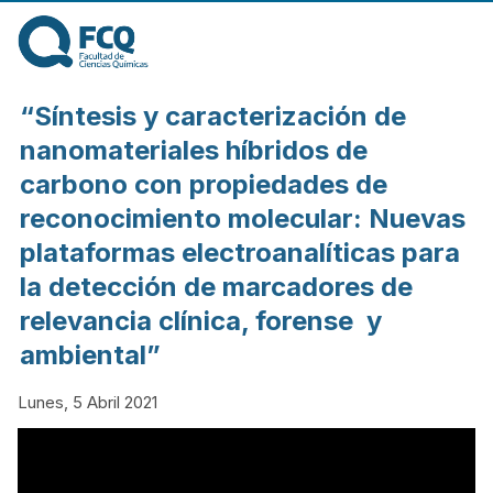
Pasar al contenido
principal
FACULTAD DE
“Síntesis y caracterización de
CIENCIAS
nanomateriales híbridos de
carbono con propiedades de
QUÍMICAS DE
reconocimiento molecular: Nuevas
plataformas electroanalíticas para
LA
la detección de marcadores de
relevancia clínica, forense y
UNIVERSIDAD
ambiental”
NACIONAL DE
Lunes, 5 Abril 2021
CÓRDOBA