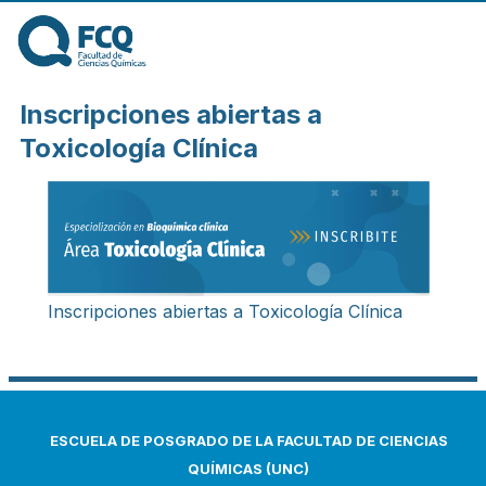
Pasar al contenido
principal
FACULTAD DE
Inscripciones abiertas a
CIENCIAS
Toxicología Clínica
QUÍMICAS DE
LA
Inscripciones abiertas a Toxicología Clínica
UNIVERSIDAD
NACIONAL DE
ESCUELA DE POSGRADO DE LA FACULTAD DE CIENCIAS
CÓRDOBA
QUÍMICAS (UNC)