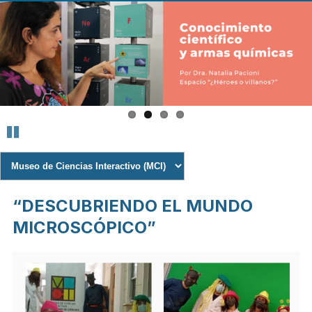
Pasar al contenido
principal
FACULTAD DE
CIENCIAS
QUÍMICAS DE
LA
“DESCUBRIENDO EL MUNDO
UNIVERSIDAD
MICROSCÓPICO”
NACIONAL DE
CÓRDOBA